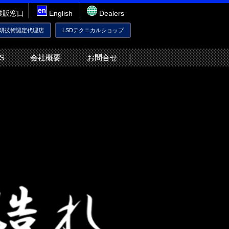
業販窓口
English
Dealers
技研技術認定代理店
LSDテクニカルショップ
S
会社概要
お問合せ