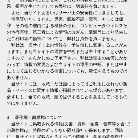
果、損害が生じたとしても弊社は一切責任を負いません。
また、当サイトあるいはサーバ上の安全性につきましても、
一切保証いたしません。災害、回線不調・障害、もしくは保
守、その他の理由による機器の停止、コンピュータウィルスそ
の他有害物、第三者による情報の改ざん、遺漏等により発生し
たご利用者の損害についても、弊社は責任を負いません。
弊社は、当サイト上の情報を、予告無しに変更することがあ
ります。また当サイトの運営を中断または中止することがあり
ますので、あらかじめご了承下さい。弊社は理由の如何にかか
わらず、情報の変更および当サイトの運用の中断、または中止
によって生じるいかなる損害についても、責任を負うものでは
ありません。
当サイトには、地域または国によってはご利用になれない製
品・サービスに関する情報が掲載されている場合があります。
必ずしも、全ての地域・国で提供することを意図しているもの
ではありません。
3. 著作権・商標権について
当サイトに掲載される情報(文書・資料・画像・音声等を含む)
の著作権は、特段の断りがない限り弊社が保有します。同時
に、当サイトに掲載されるすべての情報は、各国の著作権法、