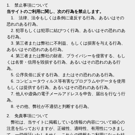
1. 禁止事項について
当サイトのご利用に関し、次の行為を禁止します。
1. 法律、法令もしくは条例に違反する行為、あるいはその
恐れのある行為。
2. 犯罪もしくは犯罪に結びつく行為、あるいはその恐れのあ
る行為。
3. 第三者または弊社に不利益、もしくは損害を与える行為、
あるいはその恐れのある行為。
4. 第三者または弊社の財産、プライバシーを侵害する、もし
くは名誉・信用を毀損する行為、あるいはその恐れのある行
為。
5. 公序良俗に反する行為、またはその恐れのある行為。
6. コンピュータウィルス等有害なプログラムやデータを使用
もしくは提供する行為、あるいはその恐れのある行為。
7. 他人や虚偽の電子メールアドレスを申告、届出を行なう行
為。
8. その他、弊社が不適切と判断する行為。
2. 免責事項について
弊社は、当サイトに掲載している情報の内容について細心の
注意を払っておりますが、正確性、適時性、有用性につきまし
て、一切保証いたしません。これらの情報をご利用になった結