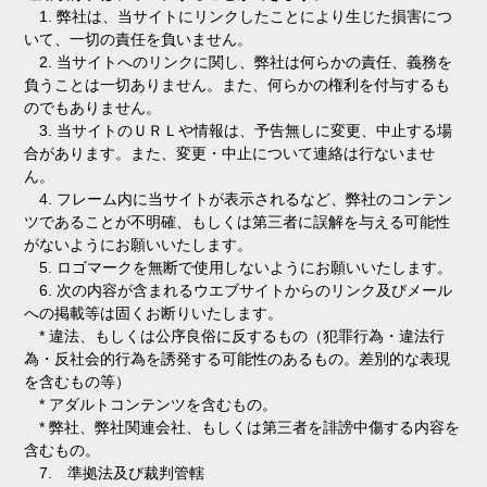
1. 弊社は、当サイトにリンクしたことにより生じた損害につ
いて、一切の責任を負いません。
2. 当サイトへのリンクに関し、弊社は何らかの責任、義務を
負うことは一切ありません。また、何らかの権利を付与するも
のでもありません。
3. 当サイトのＵＲＬや情報は、予告無しに変更、中止する場
合があります。また、変更・中止について連絡は行ないませ
ん。
4. フレーム内に当サイトが表示されるなど、弊社のコンテン
ツであることが不明確、もしくは第三者に誤解を与える可能性
がないようにお願いいたします。
5. ロゴマークを無断で使用しないようにお願いいたします。
6. 次の内容が含まれるウエブサイトからのリンク及びメール
への掲載等は固くお断りいたします。
* 違法、もしくは公序良俗に反するもの（犯罪行為・違法行
為・反社会的行為を誘発する可能性のあるもの。差別的な表現
を含むもの等）
* アダルトコンテンツを含むもの。
* 弊社、弊社関連会社、もしくは第三者を誹謗中傷する内容を
含むもの。
7. 準拠法及び裁判管轄