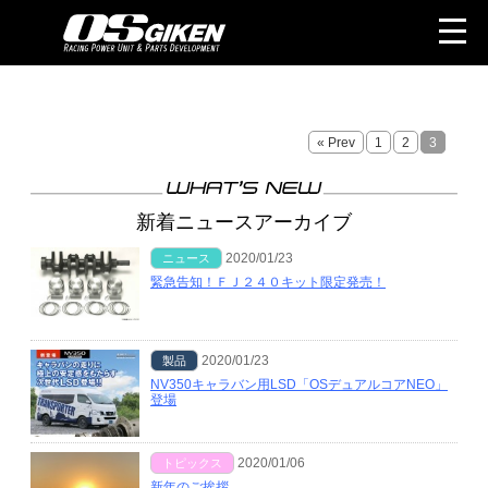
« Prev
1
2
3
新着ニュースアーカイブ
2020/01/23
ニュース
緊急告知！ＦＪ２４０キット限定発売！
2020/01/23
製品
NV350キャラバン用LSD「OSデュアルコアNEO」
登場
2020/01/06
トピックス
新年のご挨拶